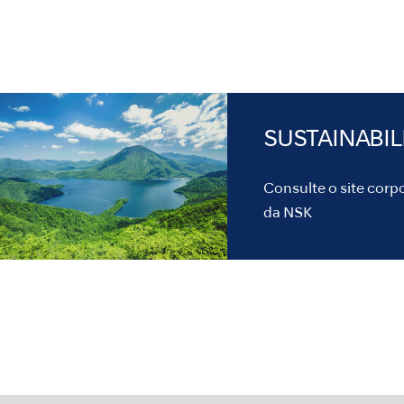
SUSTAINABIL
Consulte o site corp
da NSK