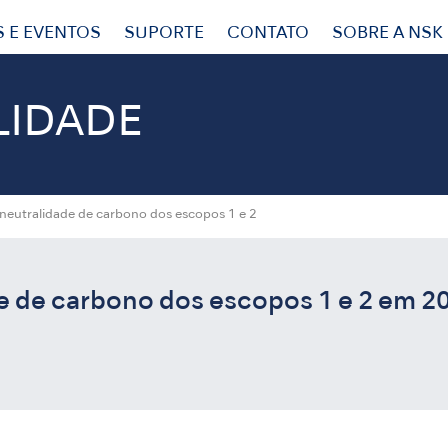
S E EVENTOS
SUPORTE
CONTATO
SOBRE A NSK
LIDADE
 neutralidade de carbono dos escopos 1 e 2
e de carbono dos escopos 1 e 2 em 2