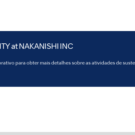
ITY
at NAKANISHI INC
orativo para obter mais detalhes sobre as atividades de sust